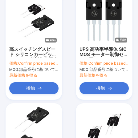
高スイッチングスピー
UPS 高功率半導体 SiC
ド シリコンカービッド
MOS モーター制御セン
MOSFET 低抵抗多用途
ター用
価格:
Confirm price based on part number
価格:
Confirm price based on part number
MOQ:
部品番号に基づいて数値を確認
MOQ:
部品番号に基づいて数値を確認
最新価格を得る
最新価格を得る
接触
接触
家へ
製品
ビデオ