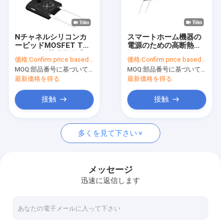
VRショー
わたしたち に つい て
Nチャネルシリコンカ
スマートホーム機器の
ービッドMOSFET TO-
電源のための高断熱電
工場 ツアー
220AC 低熱分散要求
圧 SiC MOSFET
価格:
Confirm price based on part number
価格:
Confirm price based on part number
MOQ:
部品番号に基づいて数値を確認
MOQ:
部品番号に基づいて数値を確認
品質管理
最新価格を得る
最新価格を得る
連絡 ください
接触
接触
ニュース
多くを見て下さい
事件
メッセージ
迅速に返信します
インバーター IGBT
高功率 IGBT