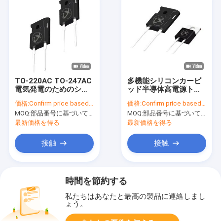
TO-220AC TO-247AC
多機能シリコンカービ
電気発電のためのシリ
ッド半導体高電源トラ
コンカービッド
ンジスタ SiC MOS
価格:
Confirm price based on part number
価格:
Confirm price based on part number
MOSFET
MOQ:
部品番号に基づいて数値を確認
MOQ:
部品番号に基づいて数値を確認
最新価格を得る
最新価格を得る
接触
接触
時間を節約する
私たちはあなたと最高の製品に連絡しまし
ょう。