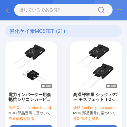
炭化ケイ素MOSFET
(21)
電力インバーター用低
高温許容量 シック パワ
抵抗シリコンカービッ
ー モスフェット TO-
ドモスフェット
220AC 電力供給ユニッ
価格:
Confirm price based on part number
価格:
Confirm price based on part number
ト
MOQ:
部品番号に基づいて数値を確認
MOQ:
部品番号に基づいて数値を確認
最新価格を得る
最新価格を得る