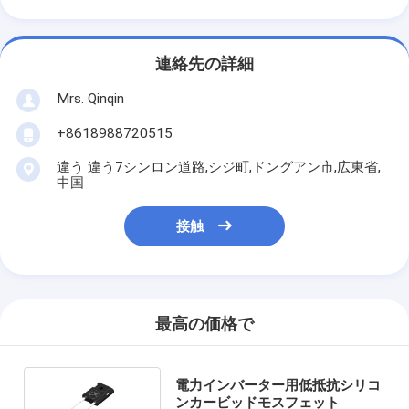
連絡先の詳細
Mrs. Qinqin
+8618988720515
違う 違う7シンロン道路,シジ町,ドングアン市,広東省,
中国
接触
最高の価格で
電力インバーター用低抵抗シリコ
ンカービッドモスフェット