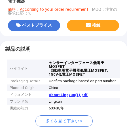
電子機器
価格：According to your order requirement
MOQ：注文の
要求に応じて
ベストプライス
接触
製品の説明
センサーインターフェース低電圧
MOSFET
ハイライト
,
,
自動車用電子機器低電圧MOSFET
150V低電圧MOSFET
Packaging Details
Confirm package based on part number
Place of Origin
China
ドキュメント
About Lingxun(1).pdf
ブランド名
Lingxun
供給の能力
600KK/年
多くを見て下さい