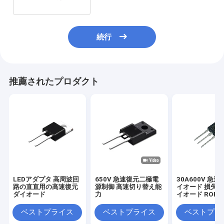
続行
推薦されたプロダクト
LEDアダプタ 高周波回
650V 急速復元二極電
30A600V 急
路の直直用の高速復元
源制御 高速切り替え能
イオード 損失 
ダイオード
力
イオード ROH
FRD MUR3060
ベストプライス
ベストプライス
ベストプラ