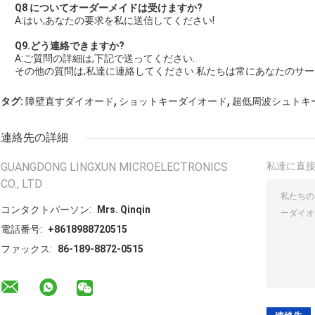
Q8 について
オーダーメイドは受けますか?
A:はい,あなたの要求を私に送信してください!
Q9.どう連絡できますか?
A:ご質問の詳細は,下記で送ってください.
その他の質問は,私達に連絡してください.私たちは常にあなたのサー
,
,
タグ:
障壁直すダイオード
ショットキーダイオード
超低周波シュトキ
連絡先の詳細
GUANGDONG LINGXUN MICROELECTRONICS
私達に直
CO., LTD
コンタクトパーソン:
Mrs. Qinqin
電話番号:
+8618988720515
ファックス:
86-189-8872-0515