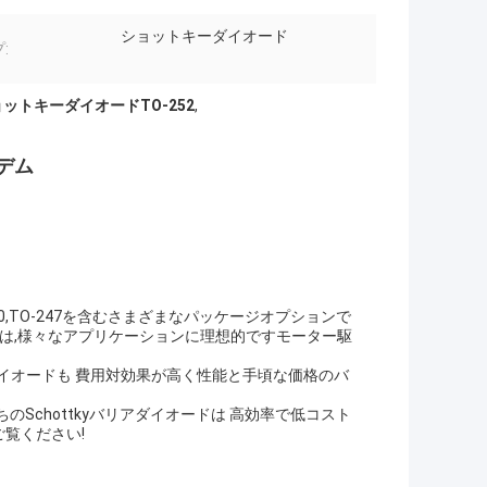
ショットキーダイオード
:
ットキーダイオードTO-252
,
デム
O-220,TO-247を含むさまざまなパッケージオプションで
ジは,様々なアプリケーションに理想的ですモーター駆
イオードも 費用対効果が高く性能と手頃な価格のバ
のSchottkyバリアダイオードは 高効率で低コスト
ご覧ください!