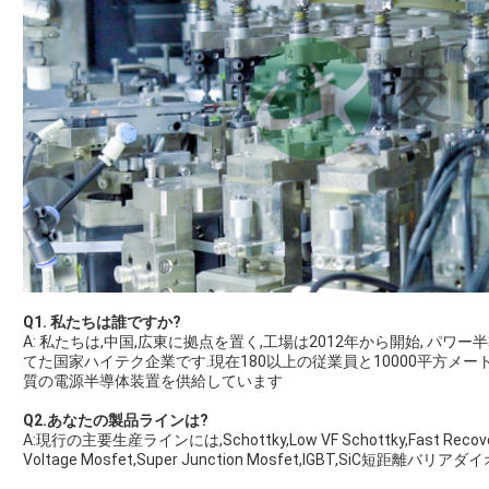
Q1. 私たちは誰ですか?
A: 私たちは,中国,広東に拠点を置く,工場は2012年から開始, 
てた国家ハイテク企業です.現在180以上の従業員と10000平方メー
質の電源半導体装置を供給しています
Q2.あなたの製品ラインは?
A:現行の主要生産ラインには,Schottky,Low VF Schottky,Fast Recover
Voltage Mosfet,Super Junction Mosfet,IGBT,SiC短距離