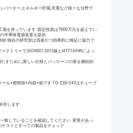
,インバーター,エネルギー貯蔵,充電など様々な分野で
工場を持っています. 固定投資は7000万元を超えてい
上の半導体電源装置を提供.
供給 独自の研究室は迅速かつ効果的に検証に協力で
ーで,ISO9001 2015版とIATF16949によっ
満たすために,新しい仕様とパッケージの形を継続的
ール+密閉袋+内箱+箱です.TO-220/247はチューブ
依存します.
と一致していることを確認してください. 変更があっ
のテストとすべての製品をチェック.