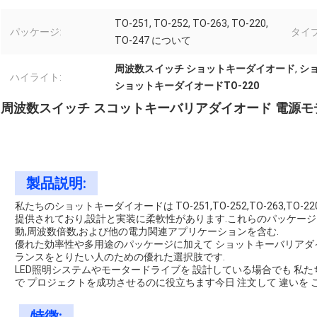
TO-251, TO-252, TO-263, TO-220,
パッケージ:
タイプ
TO-247 について
周波数スイッチ ショットキーダイオード
,
ショ
ハイライト:
ショットキーダイオードTO-220
周波数スイッチ スコットキーバリアダイオード 電源モ
製品説明:
私たちのショットキーダイオードは TO-251,TO-252,TO-263,T
提供されており,設計と実装に柔軟性があります.これらのパッケー
動,周波数倍数,および他の電力関連アプリケーションを含む.
優れた効率性や多用途のパッケージに加えて ショットキーバリアダ
ランスをとりたい人のための優れた選択肢です.
LED照明システムやモータードライブを 設計している場合でも 私たち
で プロジェクトを成功させるのに役立ちます今日 注文して 違いを 
特徴: