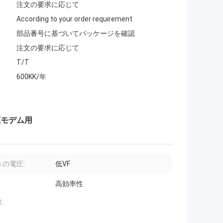
注文の要求に応じて
According to your order requirement
部品番号に基づいてパッケージを確認
注文の要求に応じて
T/T
600KK/年
電源モデム用
きの電圧:
低VF
高効率性
: