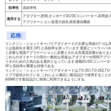
効率性
高効率性
アダプター,照明,オンボードDC/DCコンバーター,高周
適用する
アプリケーション,低電力損失,衛星通信機器
応用:
リンクソン・ショットキーバリアダイオードの主要な用途の1つは,
ドは低前向き電圧 (VF) と高効率を持っています.電源とソーラー
く必要な電源アプリケーションに必要とされる高電流容量があります
これらのダイオードの別の一般的な用途は,アダプターや照明アプリ
リオのための人気のある選択となっています.搭載DC/DCコンバー
VFと高効率が重要な特徴である.
リンクソン・ショットキーバリアダイオードは,TO-251,TO-252,TO-
イプで提供されている. これにより,幅広い製品設計で使用すること
600KKです製品設計に簡単に利用できるようにする.