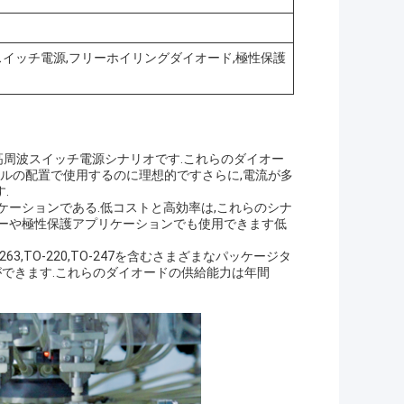
波スイッチ電源,フリーホイリングダイオード,極性保護
高周波スイッチ電源シナリオです.これらのダイオー
パネルの配置で使用するのに理想的ですさらに,電流が多
.
ケーションである.低コストと高効率は,これらのシナ
ターや極性保護アプリケーションでも使用できます低
263,TO-220,TO-247を含むさまざまなパッケージタ
ができます.これらのダイオードの供給能力は年間