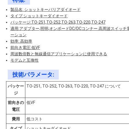
製品名: ショットキーバリアダイオード
タイプ:ショットキーダイオード
パッケージ:TO-251,TO-252,TO-263,TO-220,TO-247
適用:アダプター,照明,オンボードDC/DCコンナー 高周波スイッ
ーション
効率: 高効率
前向き電圧:低VF
周波数倍数と無線通信アプリケーションに使用できる
モデムと互換性
技術パラメータ:
パッケー
TO-251, TO-252, TO-263, TO-220, TO-247 について
ジ
前向きの
低VF
電圧
費用
低コスト
タイプ
ショットキーダイオード