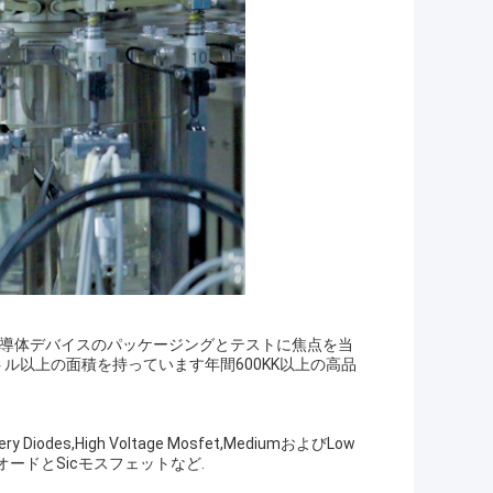
パワー半導体デバイスのパッケージングとテストに焦点を当
トル以上の面積を持っています年間600KK以上の高品
y Diodes,High Voltage Mosfet,MediumおよびLow
バリアダイオードとSicモスフェットなど.