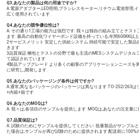
Q3.あなたの製品は何の用途ですか?
A:電源アダプター,LED照明,ブラシレスモーター,リチウム電池管理
広く使用されています.
Q4.あなたの競争優位性は?
A: その通り1工場の能力は強烈です. 我々は独自の組み立てとテスト
ます. 最高の自動化ワイヤーボンド設備を持っている,年間600KK以
2サービスメリット 安定した供給システム 持続可能で安定した製品
きます
3品質保証 梱包とテストの分野で最も主流のMESシステムデジタルファクトリ
て認証されています.
4製品アップグレード より多くの顧客のアプリケーションニーズを
に研究し,開発します.
Q5.あなたのパッケージング条件は何ですか?
A:通常,異なるパッケージのパッケージは異なります.TO-252/263はリ
+内箱+箱です.
Q6.あなたのMOQは?
A: 我々は,各項目のサンプルを提供します. MOQは,あなたの注文量に
Q7.品質保証は?
A: 試験のためにサンプルを提供してください. 批量製品がサンプル
た場合は,サンプルが再び試験のために提供されます.配送前に100%