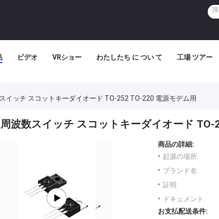
品
ビデオ
VRショー
わたしたち に つい て
工場 ツアー
スイッチ スコットキーダイオード TO-252 TO-220 電源モデム用
周波数スイッチ スコットキーダイオード TO-252
商品の詳細:
起源の場所:
ブランド名:
証明:
ドキュメント:
お支払配送条件: