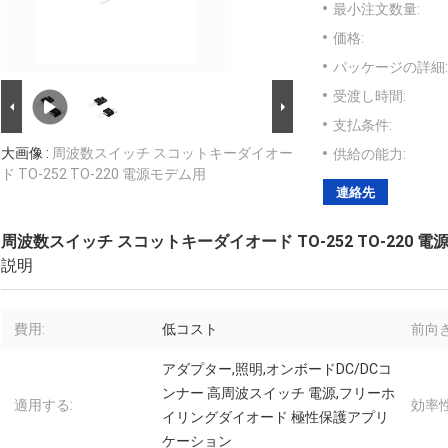
最小注文数量:
価格:
パッケージの詳細:
受渡し時間:
支払条件:
大画像 :
周波数スイッチ スコットキーダイオー
供給の能力:
ド TO-252 TO-220 電源モデム用
連絡先
周波数スイッチ スコットキーダイオード TO-252 TO-220 
説明
費用:
低コスト
前向
アダプター,照明,オンボードDC/DCコ
ンナー 高周波スイッチ 電源,フリーホ
適用する:
効率性
イリングダイオード 極性保護アプリ
ケーション