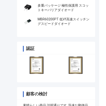
多重パッケージ 極性保護用 スコッ
トキーバリアダイオード
MBR60200PT 低Vf高速スイッチン
グスピードダイオード
認証
顧客の検討
素晴らしい商品,説明通りです. 迅速な郵便品