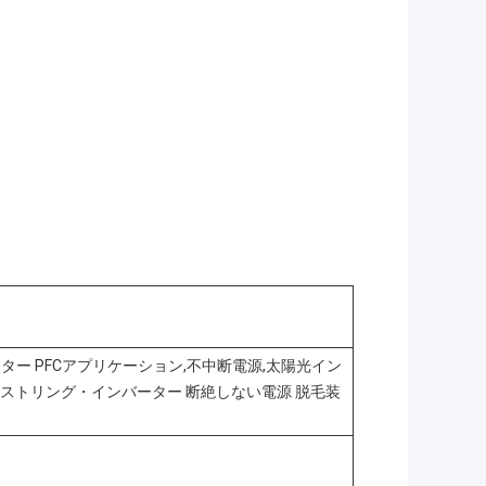
ター PFCアプリケーション,不中断電源,太陽光イン
ー・ストリング・インバーター 断絶しない電源 脱毛装