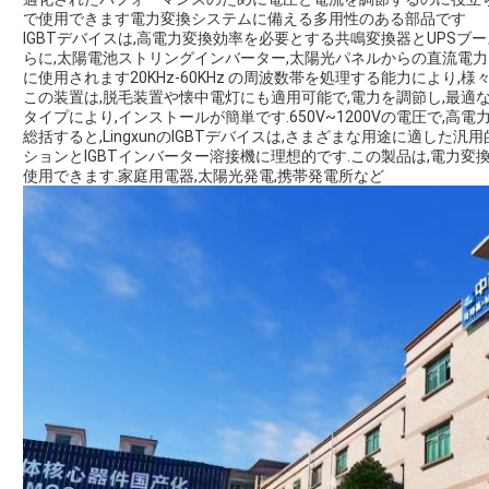
で使用できます電力変換システムに備える多用性のある部品です
IGBTデバイスは,高電力変換効率を必要とする共鳴変換器とUPSブ
らに,太陽電池ストリングインバーター,太陽光パネルからの直流電
に使用されます20KHz-60KHz の周波数帯を処理する能力により,
この装置は,脱毛装置や懐中電灯にも適用可能で,電力を調節し,最適な性
タイプにより,インストールが簡単です.650V~1200Vの電圧で,高
総括すると,LingxunのIGBTデバイスは,さまざまな用途に適した
ションとIGBTインバーター溶接機に理想的です.この製品は,電力
使用できます.家庭用電器,太陽光発電,携帯発電所など