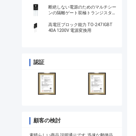
断絶しない電源のためのマルチシー
ンの隔離ゲート双極トランジスタイ
ンバーター
高電圧ブロック能力 TO-247 IGBT
40A 1200V 電源変換用
認証
顧客の検討
素晴らしい商品,説明通りです. 迅速な郵便品