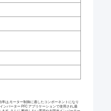
効率は,モーター制御に適したコンポーネントになり
ンバーター PFC アプリケーションで使用され,最
ます. さらに,断絶しない電源や太陽光インバーター