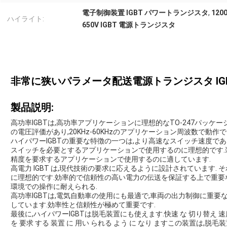
電子制御装置 IGBT パワートランジスタ
,
120
ハイライト:
650V IGBT 電源トランジスタ
非常に狭いパラメータ配送電源トランジスタ IG
製品説明:
高功率IGBTは,高功率アプリケーションに理想的なTO-247パッケージ
の電圧評価があり,20KHz-60KHzのアプリケーション周波数で動作
ハイパワーIGBTの重要な特徴の一つは,より高速なスイッチ速度で
スイッチを必要とするアプリケーションで使用するのに理想的です.
精度を要求するアプリケーションで使用するのに適しています.
高電力 IGBT は,現代技術の要求に応えるように設計されています.
に理想的です.効率的で信頼性の高い電力の伝送を保証する上で重要
環境での操作に耐えられる.
高功率IGBTは,電気自動車の使用にも最適で,車両の出力制御に重
しています.効率性と信頼性が極めて重要です.
最後に,ハイパワーIGBTは脱毛装置にも使えます.快速 な 切り替え 速度 と
を 要求 する 装置 に 用い られる よう に なり ますこの装置は