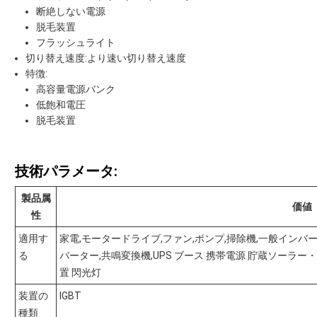
断絶しない電源
脱毛装置
フラッシュライト
切り替え速度:より速い切り替え速度
特徴:
高容量電源バンク
低飽和電圧
脱毛装置
技術パラメータ:
製品属
価値
性
適用す
家電,モータードライブ,ファン,ポンプ,掃除機,一般インバー
る
バーター,共鳴変換機,UPS ブース 携帯電源 貯蔵ソーラ
置 閃光灯
装置の
IGBT
種類