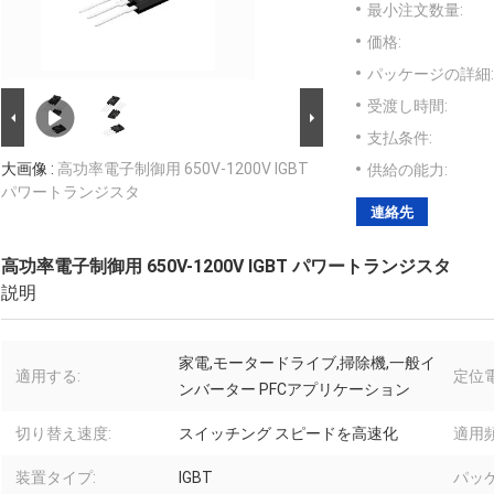
最小注文数量:
価格:
パッケージの詳細:
受渡し時間:
支払条件:
大画像 :
高功率電子制御用 650V-1200V IGBT
供給の能力:
パワートランジスタ
連絡先
高功率電子制御用 650V-1200V IGBT パワートランジスタ
説明
家電,モータードライブ,掃除機,一般イ
適用する:
定位電
ンバーター PFCアプリケーション
切り替え速度:
スイッチング スピードを高速化
適用頻
装置タイプ:
IGBT
パッ