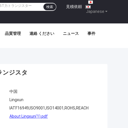
見積依頼
|
検索
Japanese
品質管理
連絡 ください
ニュース
事件
ートランジスタ
中国
Lingxun
IATF16949,ISO9001,ISO14001,ROHS,REACH
About Lingxun(1).pdf