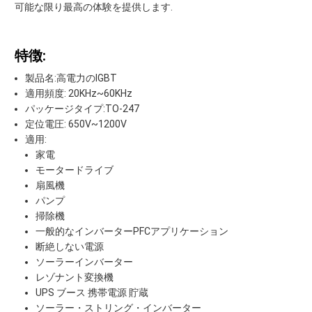
可能な限り最高の体験を提供します.
特徴:
製品名:高電力のIGBT
適用頻度: 20KHz~60KHz
パッケージタイプ:TO-247
定位電圧: 650V~1200V
適用:
家電
モータードライブ
扇風機
パンプ
掃除機
一般的なインバーターPFCアプリケーション
断絶しない電源
ソーラーインバーター
レゾナント変換機
UPS ブース 携帯電源 貯蔵
ソーラー・ストリング・インバーター