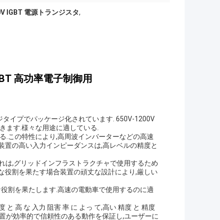
0V IGBT 電源トランジスタ
,
BT 高功率電子制御用
タイプでパッケージ化されています. 650V-1200V
できます.様々な用途に適している.
ある.この特性により,高周波インバーターなどの高速
装置の高い入力インピーダンスは,高レベルの精度と
 それは,グリッドインフラストラクチャで使用するため
な役割を果たす場合装置の頑丈な設計により,厳しい
要な役割を果たします.高速の電動車で使用するのに適
 高 な 入力 阻害 率 に よっ て,高い 精度 と 精度
,脱毛装置が効率的で信頼性のある動作を保証し,ユーザーに