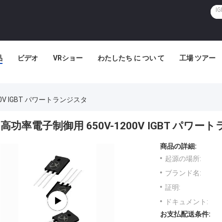
品
ビデオ
VRショー
わたしたち に つい て
工場 ツアー
0V IGBT パワートランジスタ
高功率電子制御用 650V-1200V IGBT パワ
商品の詳細:
起源の場所:
ブランド名:
証明:
ドキュメント:
お支払配送条件: