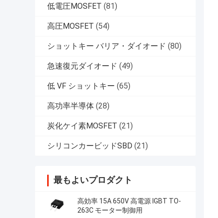
低電圧MOSFET
(81)
高圧MOSFET
(54)
ショットキー バリア・ダイオード
(80)
急速復元ダイオード
(49)
低 VF ショットキー
(65)
高功率半導体
(28)
炭化ケイ素MOSFET
(21)
シリコンカービッドSBD
(21)
最もよいプロダクト
高効率 15A 650V 高電源 IGBT TO-
263C モーター制御用