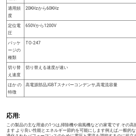
適用頻
20KHzから60KHz
度
定位電
650Vから1200V
圧
パッケ
TO-247
ージの
種類
切り替
切り替える速度が速い
え速度
ほか の
高電源部品,IGBTスナバーコンデンサ,高電流容量
特徴
応用:
この製品の主な用途の1つは,掃除機や扇風機などの家電です.その高
ます.より良い性能とエネルギー節約を可能にします例えば,一般的なイ
適化されたパフォーマンスのために電圧と電流を調節するのに役立ち