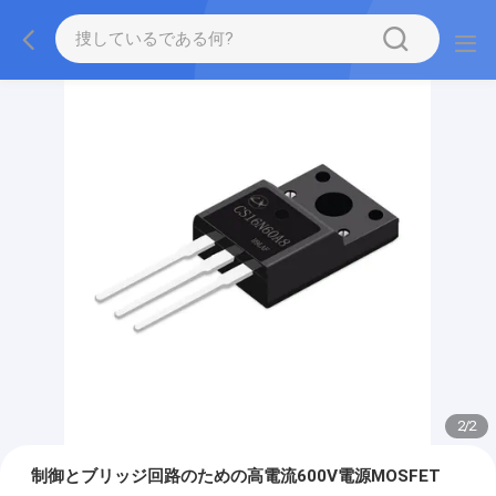
2
/
2
制御とブリッジ回路のための高電流600V電源MOSFET