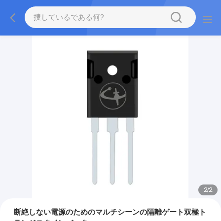
2
/
2
断絶しない電源のためのマルチシーンの隔離ゲート双極ト