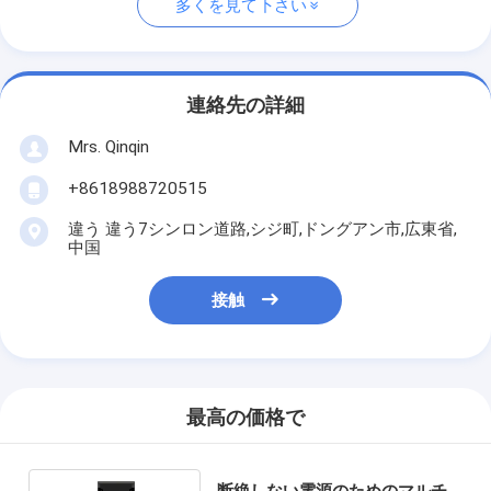
多くを見て下さい
連絡先の詳細
Mrs. Qinqin
+8618988720515
違う 違う7シンロン道路,シジ町,ドングアン市,広東省,
中国
接触
最高の価格で
断絶しない電源のためのマルチ