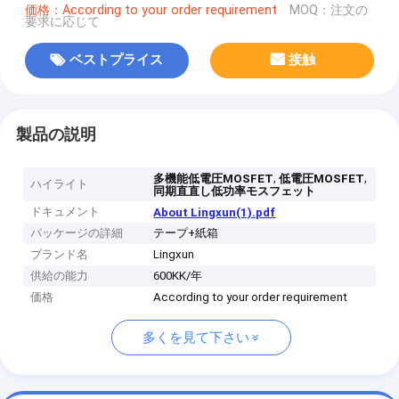
価格：According to your order requirement
MOQ：注文の
要求に応じて
ベストプライス
接触
製品の説明
,
,
多機能低電圧MOSFET
低電圧MOSFET
ハイライト
同期直直し低功率モスフェット
ドキュメント
About Lingxun(1).pdf
パッケージの詳細
テープ+紙箱
ブランド名
Lingxun
供給の能力
600KK/年
価格
According to your order requirement
多くを見て下さい