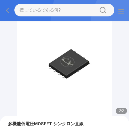
2
/
2
多機能低電圧MOSFET シンクロン直線